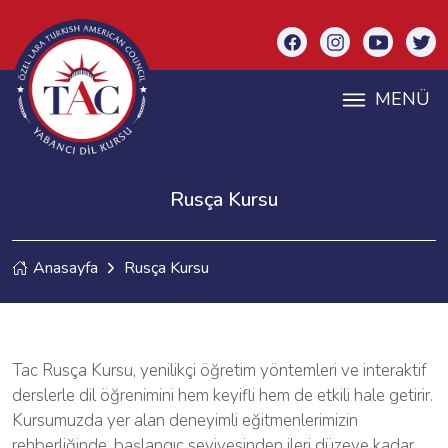
MENÜ
Rusça Kursu
Anasayfa
Rusça Kursu
Tac Rusça Kursu, yenilikçi öğretim yöntemleri ve interaktif
derslerle dil öğrenimini hem keyifli hem de etkili hale getirir.
Kursumuzda yer alan deneyimli eğitmenlerimizin
rehberliğinde, başlangıç seviyesinden ileri düzeye kadar